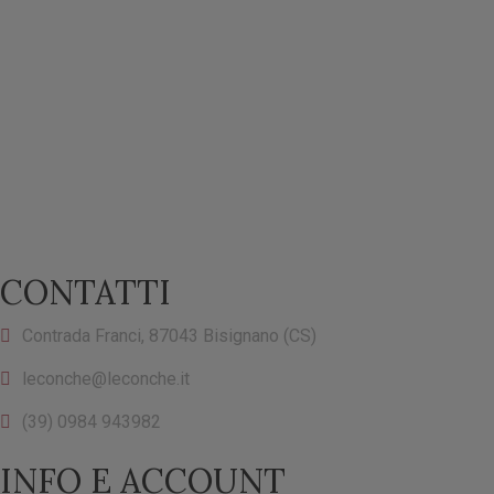
CONTATTI
Contrada Franci, 87043 Bisignano (CS)
leconche@leconche.it
(39) 0984 943982
INFO E ACCOUNT