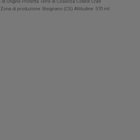
 Origine Protetta Terre di Cosenza Colline Crati
Zona di produzione: Bisignano (CS) Altitudine: 570 mt