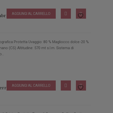
AGGIUNGI AL CARRELLO
abria
grafica Protetta Uvaggio: 80 % Magliocco dolce-20 %
ano (CS) Altitudine: 570 mt s.l.m. Sistema di
to…
AGGIUNGI AL CARRELLO
rre di Cosenza