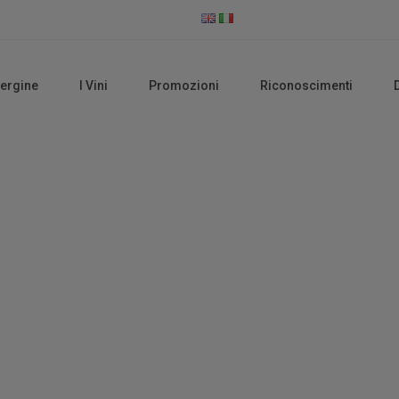
vergine
I Vini
Promozioni
Riconoscimenti
Magliocco Dolce
Home
Prodotti taggati “Magliocco dolce”