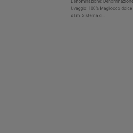
Denominazione: Denominazione di
Uvaggio: 100% Magliocco dolce 
s.l.m. Sistema di…