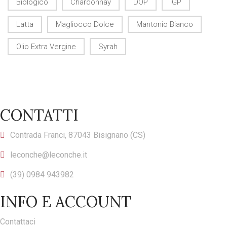
Biologico
Chardonnay
DOP
IGP
Latta
Magliocco Dolce
Mantonio Bianco
Olio Extra Vergine
Syrah
CONTATTI
Contrada Franci, 87043 Bisignano (CS)
leconche@leconche.it
(39) 0984 943982
INFO E ACCOUNT
Contattaci