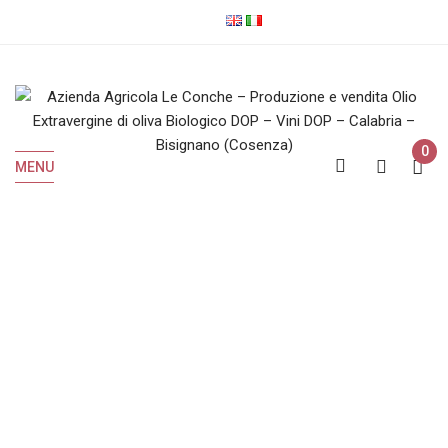
0
MENU
IGP
Home
Prodotti taggati “IGP”