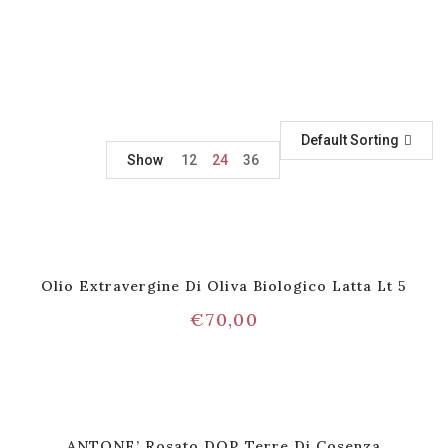
Default Sorting
Show
12
24
36
Olio Extravergine Di Oliva Biologico Latta Lt 5
€
70,00
ANTONE’ Rosato DOP Terre Di Cosenza