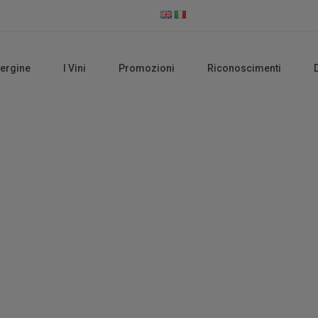
vergine
I Vini
Promozioni
Riconoscimenti
Shop
Home
Shop