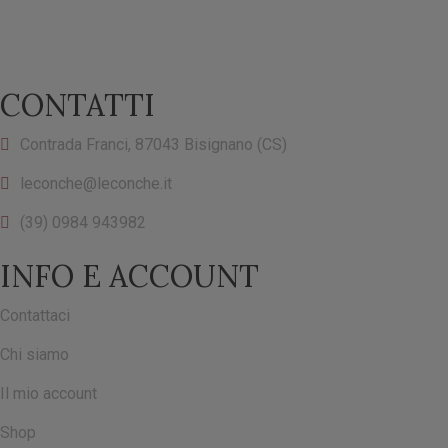
CONTATTI
Contrada Franci, 87043 Bisignano (CS)
leconche@leconche.it
(39) 0984 943982
INFO E ACCOUNT
Contattaci
Chi siamo
Il mio account
Shop