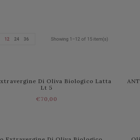
Showing 1–12 of 15 item(s)
12
24
36
Extravergine Di Oliva Biologico Latta
ANT
Lt 5
€
70,00
io Extravergine Di Oliva Biologico
Ol