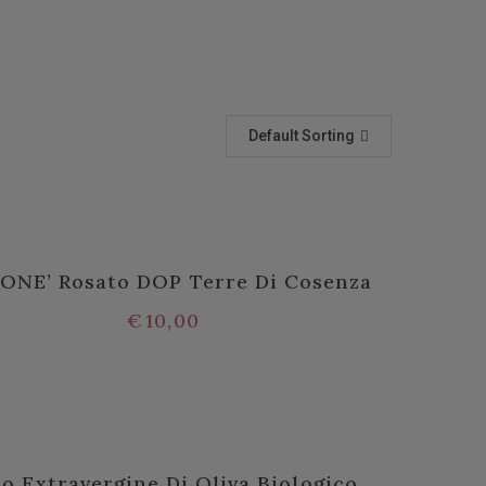
Default Sorting
ONE’ Rosato DOP Terre Di Cosenza
€
10,00
io Extravergine Di Oliva Biologico