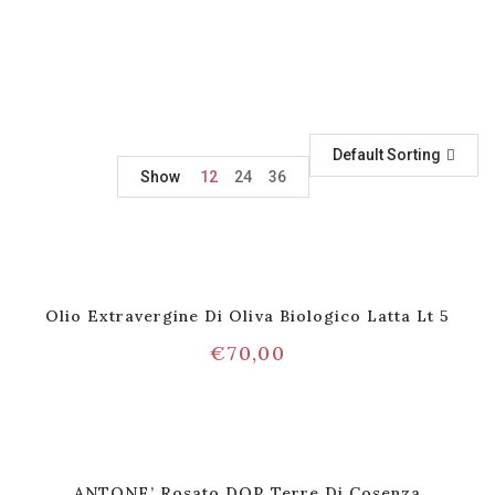
Default Sorting
Show
12
24
36
Olio Extravergine Di Oliva Biologico Latta Lt 5
€
70,00
ANTONE’ Rosato DOP Terre Di Cosenza