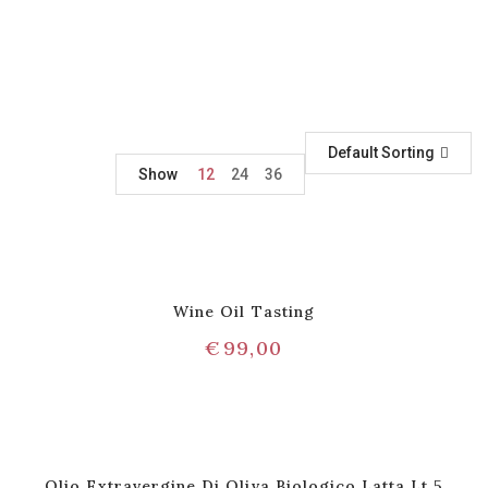
Default Sorting
Show
12
24
36
Wine Oil Tasting
€
99,00
Olio Extravergine Di Oliva Biologico Latta Lt 5