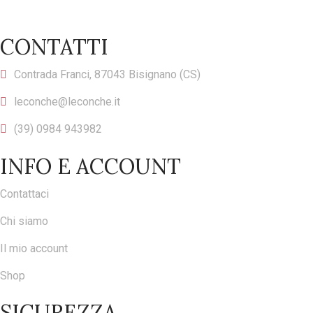
CONTATTI
Contrada Franci, 87043 Bisignano (CS)
leconche@leconche.it
(39) 0984 943982
INFO E ACCOUNT
Contattaci
Chi siamo
Il mio account
Shop
SICUREZZA