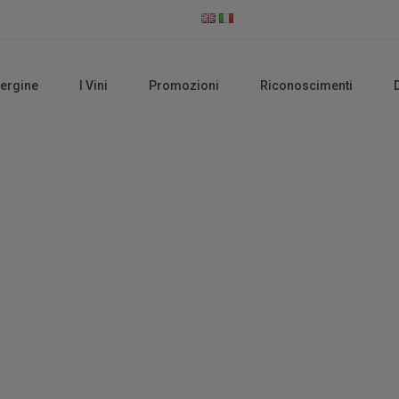
vergine
I Vini
Promozioni
Riconoscimenti
Magliocco Dolce
Home
Prodotti taggati “Magliocco dolce”