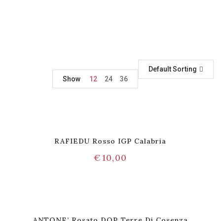
Default Sorting
Show
12
24
36
RAFIEDU Rosso IGP Calabria
€
10,00
ANTONE’ Rosato DOP Terre Di Cosenza