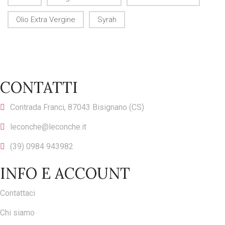
Olio Extra Vergine
Syrah
CONTATTI
Contrada Franci, 87043 Bisignano (CS)
leconche@leconche.it
(39) 0984 943982
INFO E ACCOUNT
Contattaci
Chi siamo