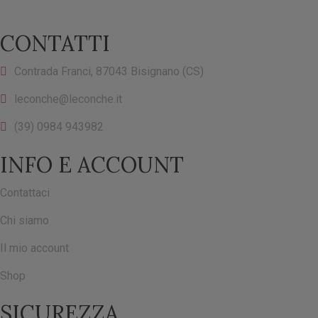
CONTATTI
Contrada Franci, 87043 Bisignano (CS)
leconche@leconche.it
(39) 0984 943982
INFO E ACCOUNT
Contattaci
Chi siamo
Il mio account
Shop
SICUREZZA