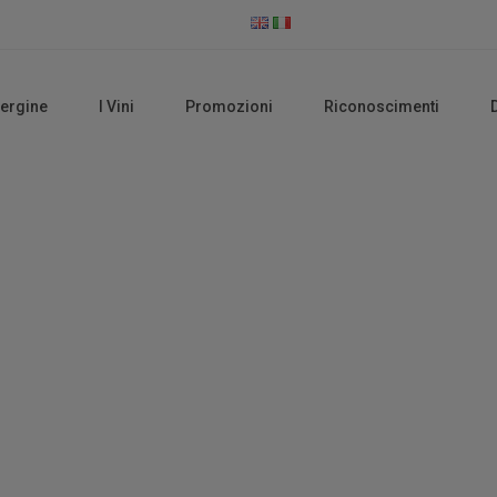
vergine
I Vini
Promozioni
Riconoscimenti
Vini Rossi
Home
Vini Rossi