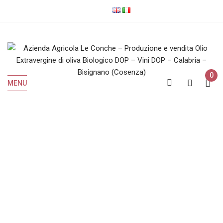
0
MENU
IGP
Home
Prodotti taggati “IGP”