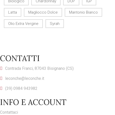
Biologico
Chardonnay
DOP
IGP
Latta
Magliocco Dolce
Mantonio Bianco
Olio Extra Vergine
Syrah
CONTATTI
Contrada Franci, 87043 Bisignano (CS)
leconche@leconche.it
(39) 0984 943982
INFO E ACCOUNT
Contattaci