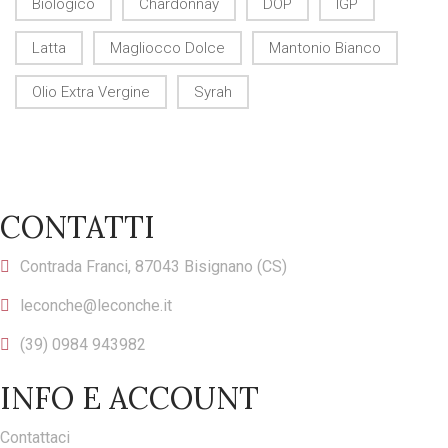
Biologico
Chardonnay
DOP
IGP
Latta
Magliocco Dolce
Mantonio Bianco
Olio Extra Vergine
Syrah
CONTATTI
Contrada Franci, 87043 Bisignano (CS)
leconche@leconche.it
(39) 0984 943982
INFO E ACCOUNT
Contattaci