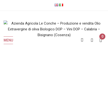
0
MENU
IGP
Home
Prodotti taggati “IGP”