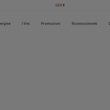
vergine
I Vini
Promozioni
Riconoscimenti
Vini Rossi
Home
Vini Rossi