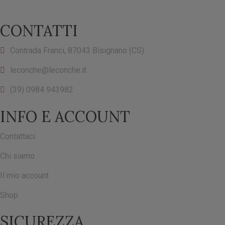
CONTATTI
Contrada Franci, 87043 Bisignano (CS)
leconche@leconche.it
(39) 0984 943982
INFO E ACCOUNT
Contattaci
Chi siamo
Il mio account
Shop
SICUREZZA