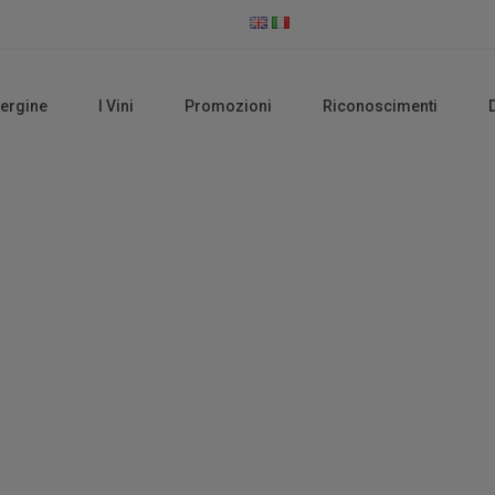
vergine
I Vini
Promozioni
Riconoscimenti
Vini Rossi
Home
Vini Rossi