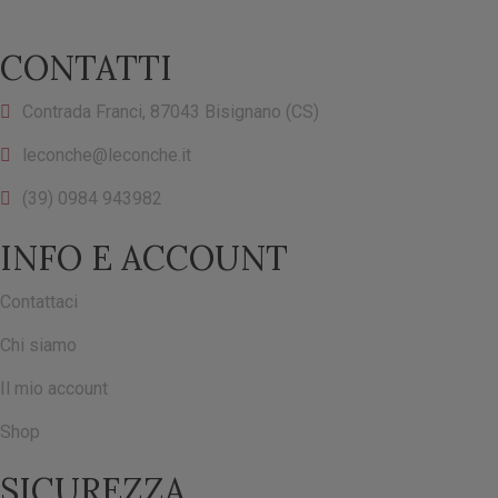
CONTATTI
Contrada Franci, 87043 Bisignano (CS)
leconche@leconche.it
(39) 0984 943982
INFO E ACCOUNT
Contattaci
Chi siamo
Il mio account
Shop
SICUREZZA