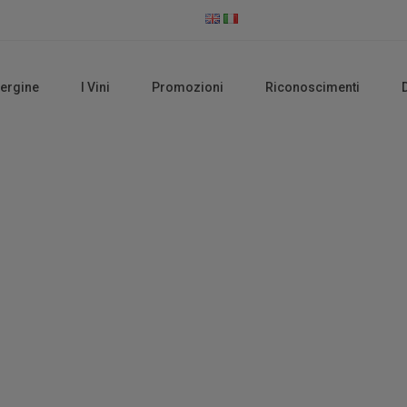
vergine
I Vini
Promozioni
Riconoscimenti
Vini Rossi
Home
Vini Rossi