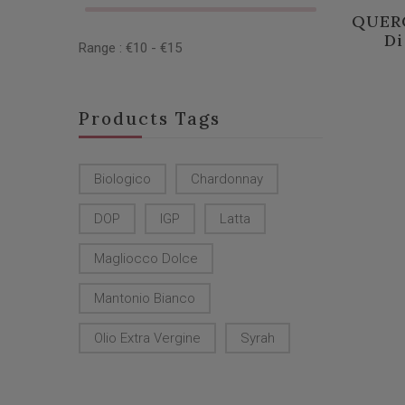
QUERC
Di
Range :
€
10
- €
15
Products Tags
Biologico
Chardonnay
DOP
IGP
Latta
Magliocco Dolce
Mantonio Bianco
Olio Extra Vergine
Syrah