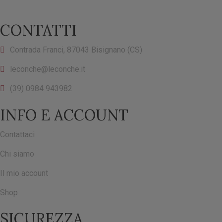
CONTATTI
Contrada Franci, 87043 Bisignano (CS)
leconche@leconche.it
(39) 0984 943982
INFO E ACCOUNT
Contattaci
Chi siamo
Il mio account
Shop
SICUREZZA