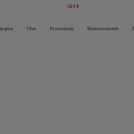
vergine
I Vini
Promozioni
Riconoscimenti
Vini Bianchi IGP
Home
Vini Bianchi IGP