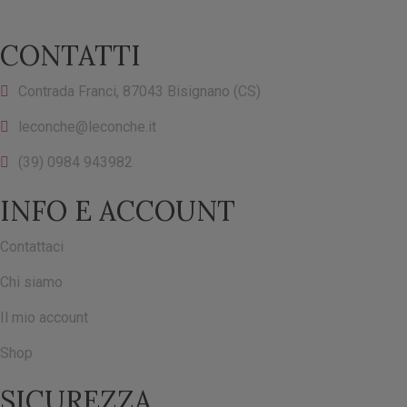
CONTATTI
Contrada Franci, 87043 Bisignano (CS)
leconche@leconche.it
(39) 0984 943982
INFO E ACCOUNT
Contattaci
Chi siamo
Il mio account
Shop
SICUREZZA