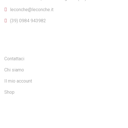
leconche@leconche.it
(39) 0984 943982
INFO E ACCOUNT
Contattaci
Chi siamo
Il mio account
Shop
SICUREZZA