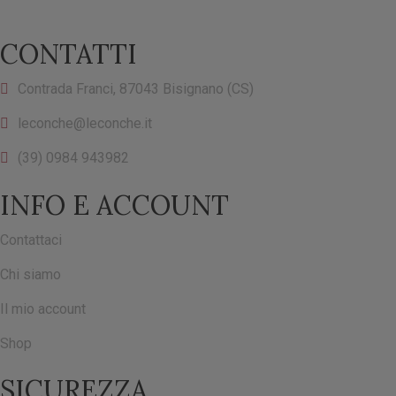
CONTATTI
Contrada Franci, 87043 Bisignano (CS)
leconche@leconche.it
(39) 0984 943982
INFO E ACCOUNT
Contattaci
Chi siamo
Il mio account
Shop
SICUREZZA