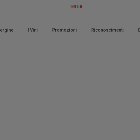
vergine
I Vini
Promozioni
Riconoscimenti
Olio EVO Biologico
Home
Olio EVO Biologico