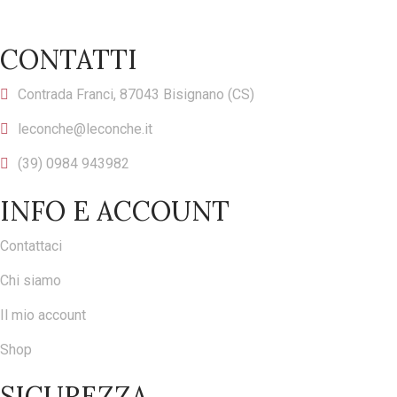
CONTATTI
Contrada Franci, 87043 Bisignano (CS)
leconche@leconche.it
(39) 0984 943982
INFO E ACCOUNT
Contattaci
Chi siamo
Il mio account
Shop
SICUREZZA