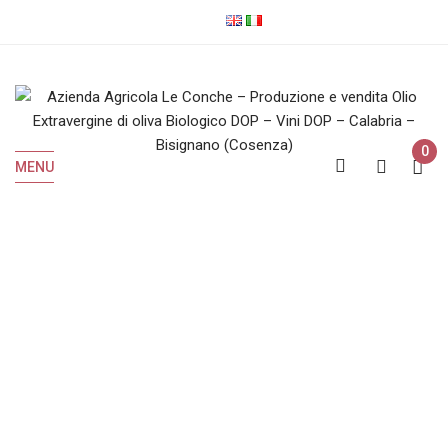
0
MENU
Syrah
Home
Prodotti taggati “Syrah”