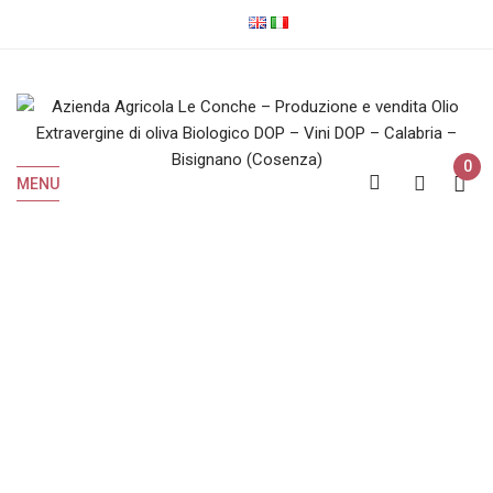
0
MENU
Syrah
Home
Prodotti taggati “Syrah”