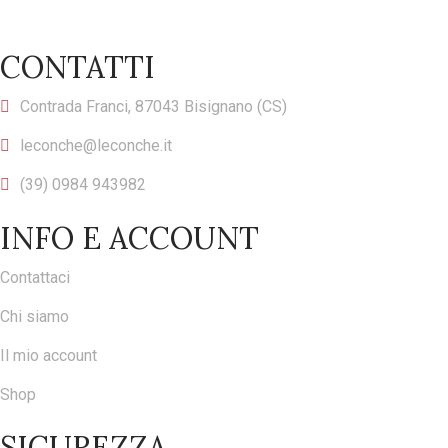
CONTATTI
Contrada Franci, 87043 Bisignano (CS)
leconche@leconche.it
(39) 0984 943982
INFO E ACCOUNT
Contattaci
Chi siamo
Il mio account
Shop
SICUREZZA