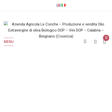
0
MENU
Chardonnay
Home
Prodotti taggati “Chardonnay”