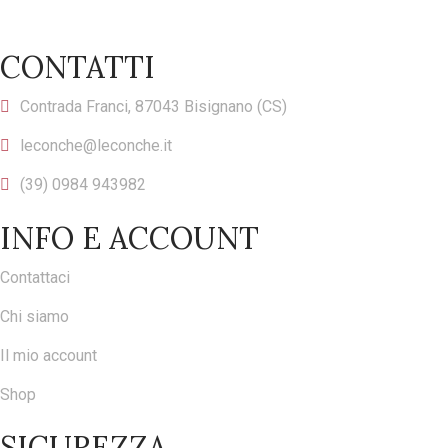
CONTATTI
Contrada Franci, 87043 Bisignano (CS)
leconche@leconche.it
(39) 0984 943982
INFO E ACCOUNT
Contattaci
Chi siamo
Il mio account
Shop
SICUREZZA