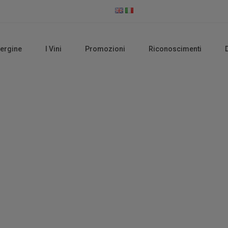
vergine
I Vini
Promozioni
Riconoscimenti
Chardonnay
Home
Prodotti taggati “Chardonnay”