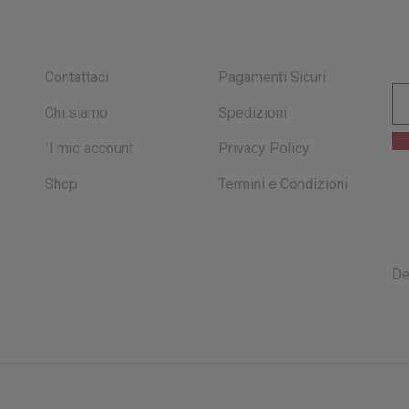
I
INFO E ACCOUNT
SICUREZZA
Contattaci
Pagamenti Sicuri
Chi siamo
Spedizioni
Il mio account
Privacy Policy
Shop
Termini e Condizioni
De