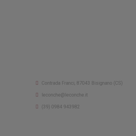
CONTATTI
Contrada Franci, 87043 Bisignano (CS)
leconche@leconche.it
(39) 0984 943982