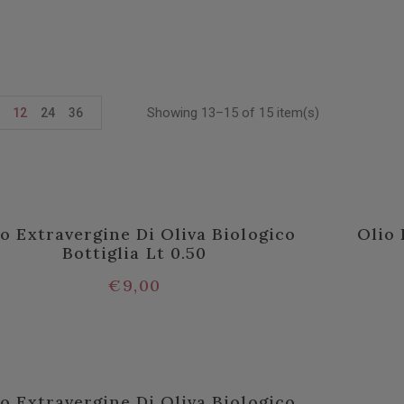
Showing 13–15 of 15 item(s)
12
24
36
io Extravergine Di Oliva Biologico
Olio 
Bottiglia Lt 0.50
€
9,00
io Extravergine Di Oliva Biologico