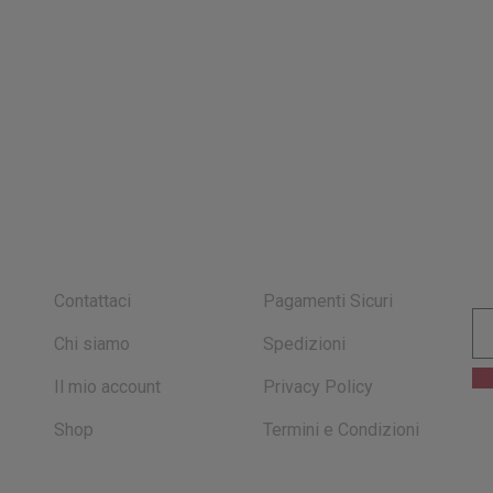
I
INFO E ACCOUNT
SICUREZZA
Contattaci
Pagamenti Sicuri
Chi siamo
Spedizioni
Il mio account
Privacy Policy
Shop
Termini e Condizioni