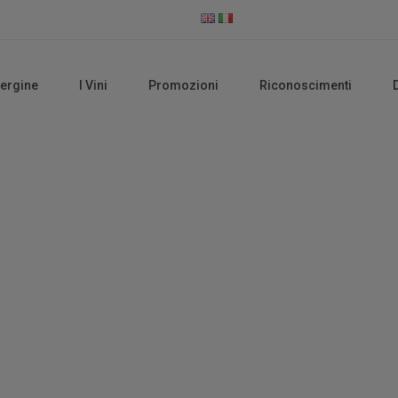
vergine
I Vini
Promozioni
Riconoscimenti
Shop
Home
Shop
Pagina 2