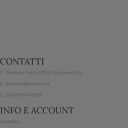
CONTATTI
Contrada Franci, 87043 Bisignano (CS)
leconche@leconche.it
(39) 0984 943982
INFO E ACCOUNT
Contattaci