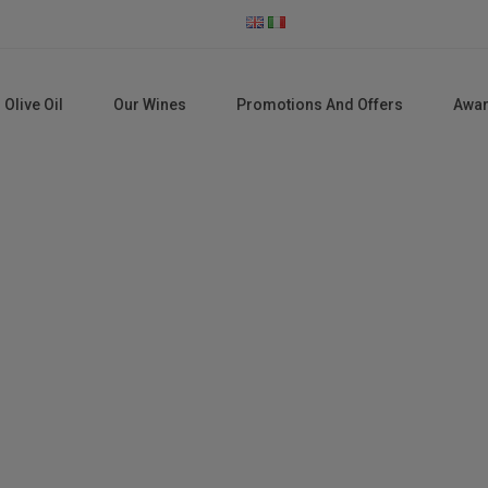
 Olive Oil
Our Wines
Promotions And Offers
Awa
Cart
Home
Cart