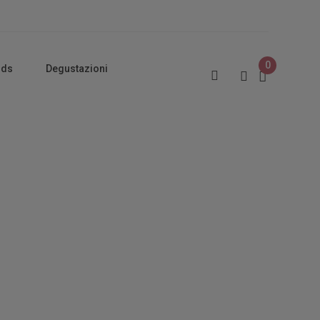
0
rds
Degustazioni