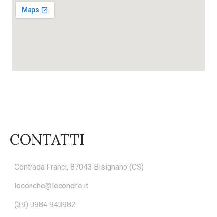
CONTATTI
Contrada Franci, 87043 Bisignano (CS)
leconche@leconche.it
(39) 0984 943982