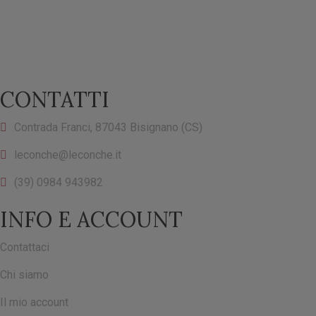
CONTATTI
Contrada Franci, 87043 Bisignano (CS)
leconche@leconche.it
(39) 0984 943982
INFO E ACCOUNT
Contattaci
Chi siamo
Il mio account