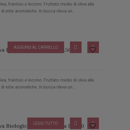
lea, frantoio e leccino. Fruttato medio di oliva alla
 di erbe aromatiche. In bocca rileva un…
AGGIUNGI AL CARRELLO
va Biologico Bottiglia lt 0.50
lea, frantoio e leccino. Fruttato medio di oliva alla
 di erbe aromatiche. In bocca rileva un…
LEGGI TUTTO
va Biologico DOP Bottiglia lt 0.50