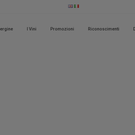
vergine
I Vini
Promozioni
Riconoscimenti
Olio EVO Biologico
Home
Olio EVO Biologico