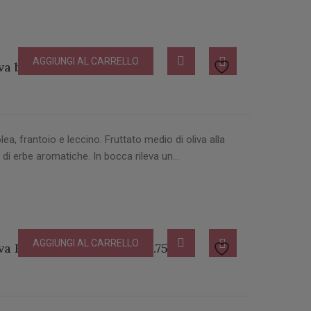
AGGIUNGI AL CARRELLO
va biologico Latta lt 3
lea, frantoio e leccino. Fruttato medio di oliva alla
 di erbe aromatiche. In bocca rileva un…
AGGIUNGI AL CARRELLO
a Biologico Bottiglia lt 0.75