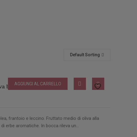
Default Sorting
AGGIUNGI AL CARRELLO
va biologico Latta lt 5
lea, frantoio e leccino. Fruttato medio di oliva alla
 di erbe aromatiche. In bocca rileva un…