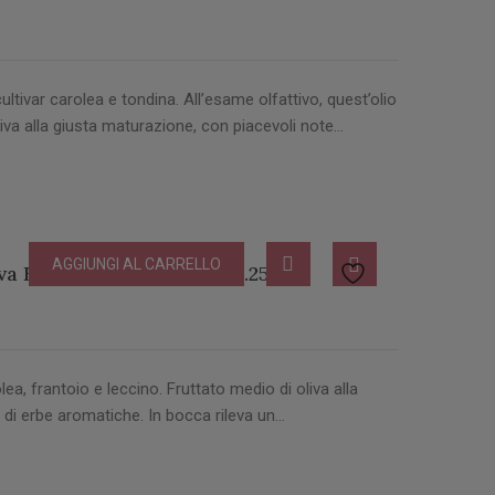
cultivar carolea e tondina. All’esame olfattivo, quest’olio
iva alla giusta maturazione, con piacevoli note…
AGGIUNGI AL CARRELLO
va Biologico Bottiglia lt 0.25
lea, frantoio e leccino. Fruttato medio di oliva alla
 di erbe aromatiche. In bocca rileva un…