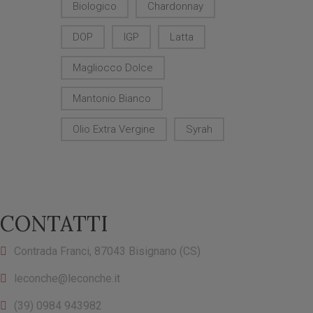
Biologico
Chardonnay
DOP
IGP
Latta
Magliocco Dolce
Mantonio Bianco
Olio Extra Vergine
Syrah
CONTATTI
Contrada Franci, 87043 Bisignano (CS)
leconche@leconche.it
(39) 0984 943982