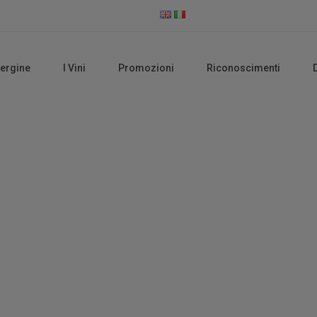
vergine
I Vini
Promozioni
Riconoscimenti
Mantonio Bianco
Home
Prodotti taggati “Mantonio Bianco”