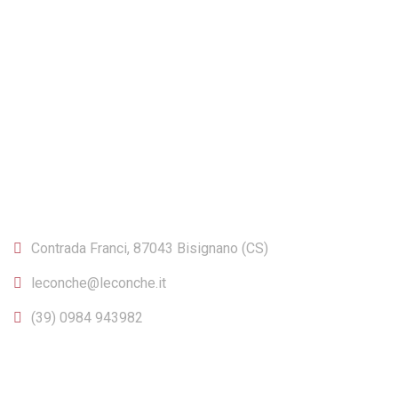
CONTATTI
Contrada Franci, 87043 Bisignano (CS)
leconche@leconche.it
(39) 0984 943982
INFO E ACCOUNT