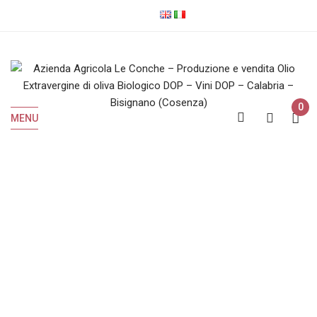
0
MENU
Latta
Home
Prodotti taggati “latta”