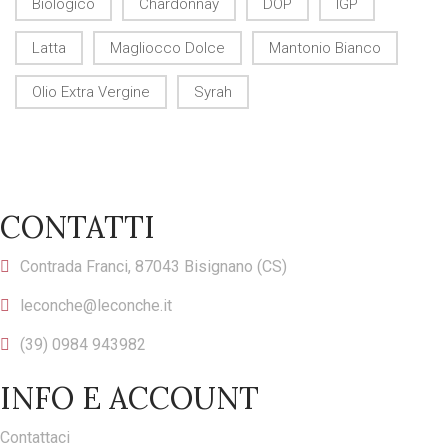
Biologico
Chardonnay
DOP
IGP
Latta
Magliocco Dolce
Mantonio Bianco
Olio Extra Vergine
Syrah
CONTATTI
Contrada Franci, 87043 Bisignano (CS)
leconche@leconche.it
(39) 0984 943982
INFO E ACCOUNT
Contattaci