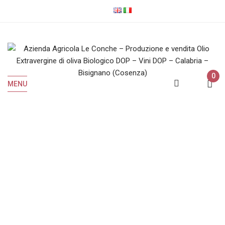
0
MENU
Latta
Home
Prodotti taggati “latta”