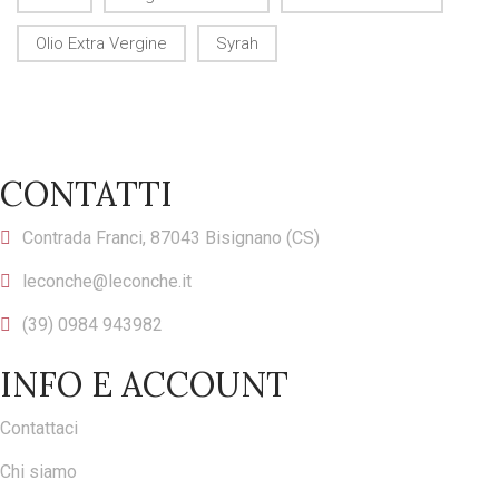
Olio Extra Vergine
Syrah
CONTATTI
Contrada Franci, 87043 Bisignano (CS)
leconche@leconche.it
(39) 0984 943982
INFO E ACCOUNT
Contattaci
Chi siamo