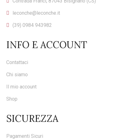
Contrada Franci, 87043 Bisignano (CS)
leconche@leconche.it
(39) 0984 943982
INFO E ACCOUNT
Contattaci
Chi siamo
Il mio account
Shop
SICUREZZA
Pagamenti Sicuri