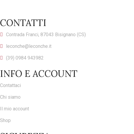
CONTATTI
Contrada Franci, 87043 Bisignano (CS)
leconche@leconche.it
(39) 0984 943982
INFO E ACCOUNT
Contattaci
Chi siamo
Il mio account
Shop