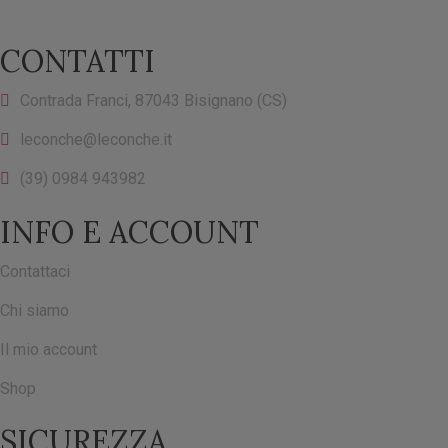
CONTATTI
Contrada Franci, 87043 Bisignano (CS)
leconche@leconche.it
(39) 0984 943982
INFO E ACCOUNT
Contattaci
Chi siamo
Il mio account
Shop
SICUREZZA