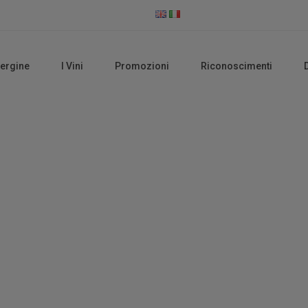
vergine
I Vini
Promozioni
Riconoscimenti
Vini Bianchi IGP
Home
Vini Bianchi IGP