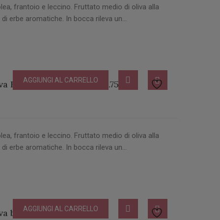
lea, frantoio e leccino. Fruttato medio di oliva alla
 di erbe aromatiche. In bocca rileva un…
AGGIUNGI AL CARRELLO
a Biologico Bottiglia lt 0.75
lea, frantoio e leccino. Fruttato medio di oliva alla
 di erbe aromatiche. In bocca rileva un…
AGGIUNGI AL CARRELLO
va biologico Latta lt 3