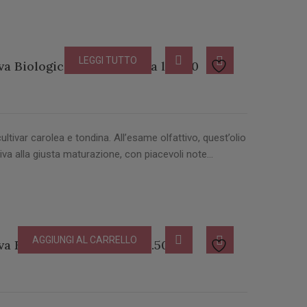
LEGGI TUTTO
va Biologico DOP Bottiglia lt 0.50
cultivar carolea e tondina. All’esame olfattivo, quest’olio
iva alla giusta maturazione, con piacevoli note…
AGGIUNGI AL CARRELLO
va Biologico Bottiglia lt 0.50