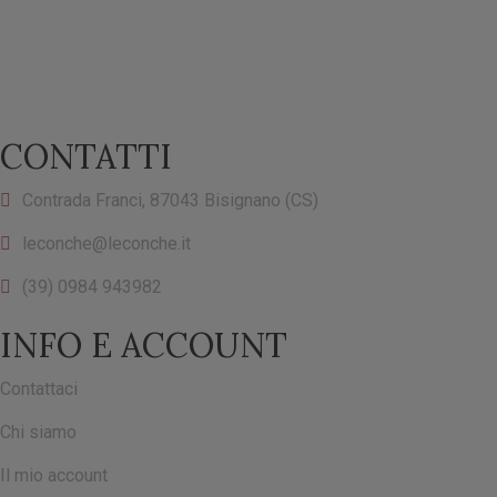
CONTATTI
Contrada Franci, 87043 Bisignano (CS)
leconche@leconche.it
(39) 0984 943982
INFO E ACCOUNT
Contattaci
Chi siamo
Il mio account