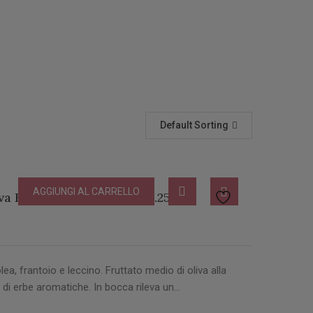
Default Sorting
AGGIUNGI AL CARRELLO
va Biologico Bottiglia lt 0.25
lea, frantoio e leccino. Fruttato medio di oliva alla
 di erbe aromatiche. In bocca rileva un…