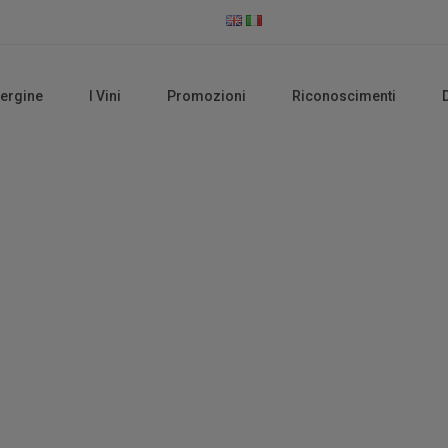
vergine
I Vini
Promozioni
Riconoscimenti
Olio EVO Biologico
Home
Olio EVO Biologico