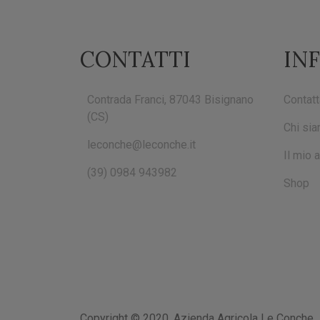
CONTATTI
IN
Contrada Franci, 87043 Bisignano
Contatt
(CS)
Chi si
leconche@leconche.it
Il mio 
(39) 0984 943982
Shop
Copyright © 2020, Azienda Agricola Le Conche