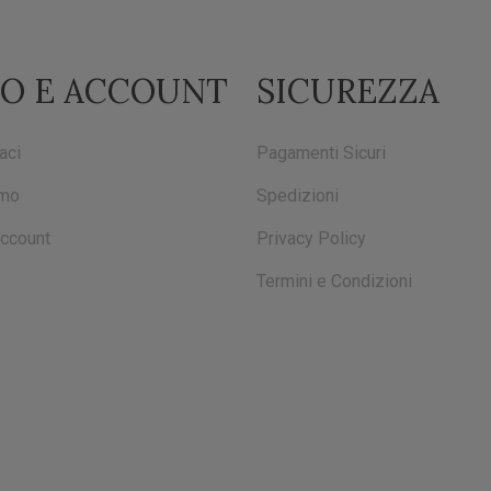
FO E ACCOUNT
SICUREZZA
aci
Pagamenti Sicuri
amo
Spedizioni
account
Privacy Policy
Termini e Condizioni