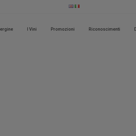
vergine
I Vini
Promozioni
Riconoscimenti
Home
Footer
Footer 1
Footer 1