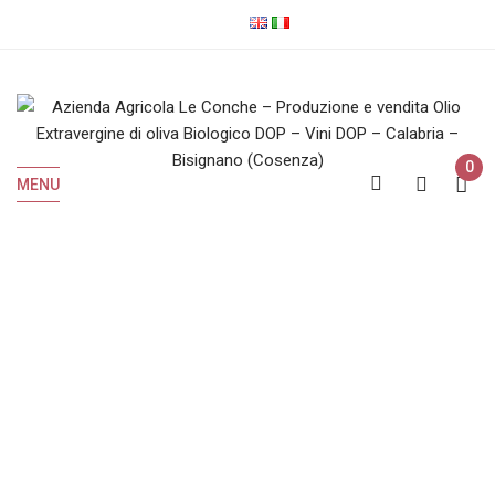
0
MENU
Mantonio Bianco
Home
Prodotti taggati “Mantonio Bianco”