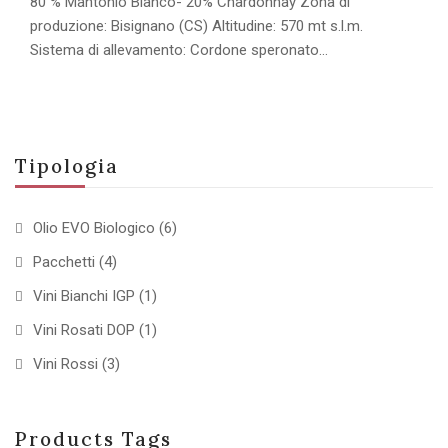
80 % Mantonio Bianco- 20% Chardonnay Zona di
produzione: Bisignano (CS) Altitudine: 570 mt s.l.m.
Sistema di allevamento: Cordone speronato…
Tipologia
Olio EVO Biologico
(6)
Pacchetti
(4)
Vini Bianchi IGP
(1)
Vini Rosati DOP
(1)
Vini Rossi
(3)
Products Tags