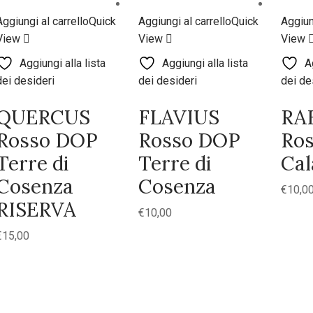
Aggiungi al carrello
Quick
Aggiungi al carrello
Quick
Aggiun
View
View
View
Aggiungi alla lista
Aggiungi alla lista
A
dei desideri
dei desideri
dei de
QUERCUS
FLAVIUS
RA
Rosso DOP
Rosso DOP
Ros
Terre di
Terre di
Cal
Cosenza
Cosenza
€
10,0
RISERVA
€
10,00
€
15,00