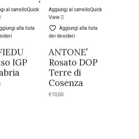
gi al carrello
Quick
Aggiungi al carrello
Quick
View
ggiungi alla lista
Aggiungi alla lista
sideri
dei desideri
FIEDU
ANTONE’
so IGP
Rosato DOP
abria
Terre di
Cosenza
0
€
10,00