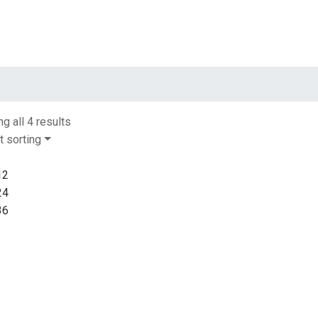
g all 4 results
t sorting
12
24
36