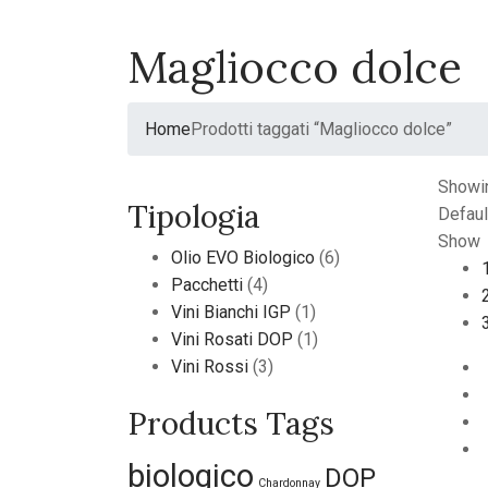
Magliocco dolce
Home
Prodotti taggati “Magliocco dolce”
Showin
Tipologia
Defaul
Show
Olio EVO Biologico
(6)
Pacchetti
(4)
Vini Bianchi IGP
(1)
Vini Rosati DOP
(1)
Vini Rossi
(3)
Products Tags
biologico
DOP
Chardonnay