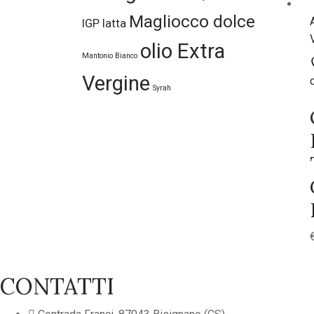
Magliocco dolce
IGP
latta
olio Extra
Mantonio Bianco
Vergine
Syrah
CONTATTI