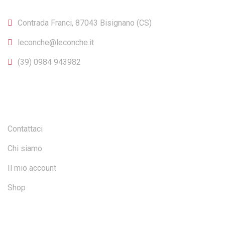
Contrada Franci, 87043 Bisignano (CS)
leconche@leconche.it
(39) 0984 943982
INFO E ACCOUNT
Contattaci
Chi siamo
Il mio account
Shop
SICUREZZA