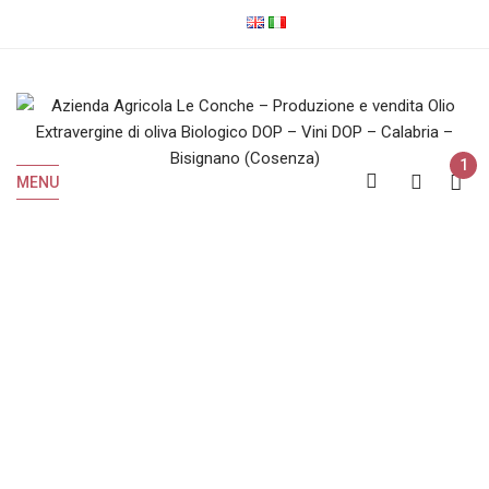
1
MENU
Magliocco Dolce
Home
Prodotti taggati “Magliocco dolce”