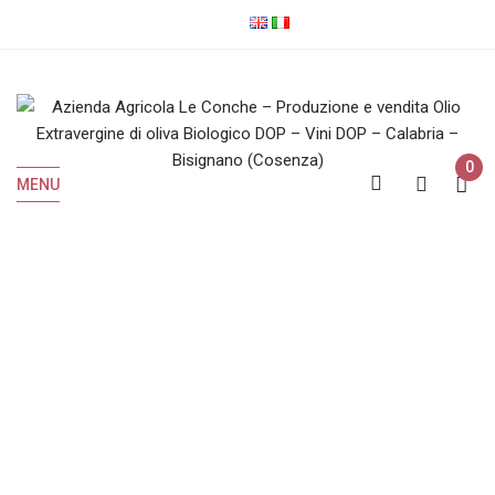
0
MENU
IGP
Home
Prodotti taggati “IGP”