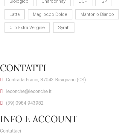
Biologico
Chardonnay
DOP
IGP
Latta
Magliocco Dolce
Mantonio Bianco
Olio Extra Vergine
Syrah
CONTATTI
Contrada Franci, 87043 Bisignano (CS)
leconche@leconche.it
(39) 0984 943982
INFO E ACCOUNT
Contattaci