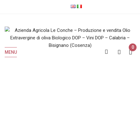
0
MENU
IGP
Home
Prodotti taggati “IGP”