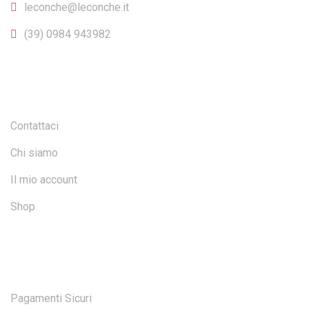
leconche@leconche.it
(39) 0984 943982
INFO E ACCOUNT
Contattaci
Chi siamo
Il mio account
Shop
SICUREZZA
Pagamenti Sicuri