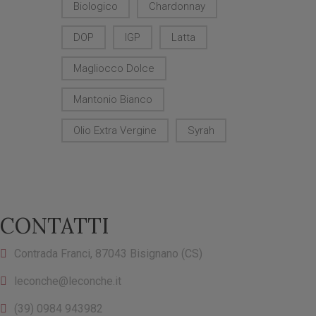
Biologico
Chardonnay
DOP
IGP
Latta
Magliocco Dolce
Mantonio Bianco
Olio Extra Vergine
Syrah
CONTATTI
Contrada Franci, 87043 Bisignano (CS)
leconche@leconche.it
(39) 0984 943982