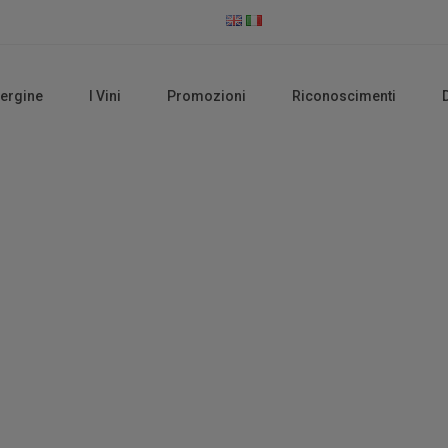
vergine
I Vini
Promozioni
Riconoscimenti
IGP
Home
Prodotti taggati “IGP”