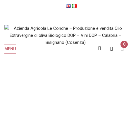
0
MENU
IGP
Home
Prodotti taggati “IGP”