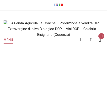
0
MENU
IGP
Home
Prodotti taggati “IGP”