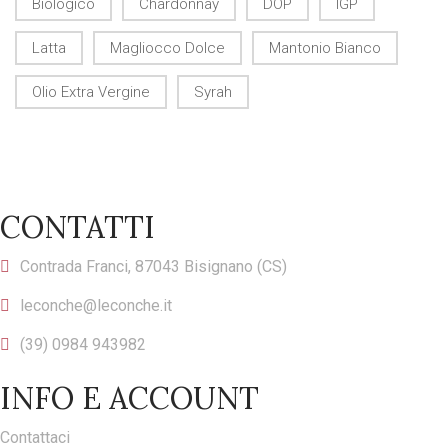
Biologico
Chardonnay
DOP
IGP
Latta
Magliocco Dolce
Mantonio Bianco
Olio Extra Vergine
Syrah
CONTATTI
Contrada Franci, 87043 Bisignano (CS)
leconche@leconche.it
(39) 0984 943982
INFO E ACCOUNT
Contattaci