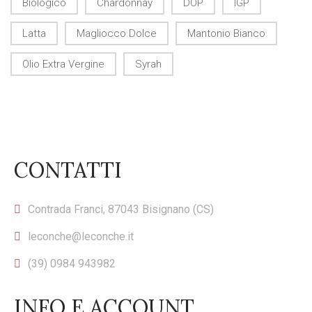
Biologico
Chardonnay
DOP
IGP
Latta
Magliocco Dolce
Mantonio Bianco
Olio Extra Vergine
Syrah
CONTATTI
Contrada Franci, 87043 Bisignano (CS)
leconche@leconche.it
(39) 0984 943982
INFO E ACCOUNT