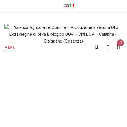
0
MENU
IGP
Home
Prodotti taggati “IGP”