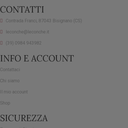
CONTATTI
Contrada Franci, 87043 Bisignano (CS)
leconche@leconche.it
(39) 0984 943982
INFO E ACCOUNT
Contattaci
Chi siamo
Il mio account
Shop
SICUREZZA