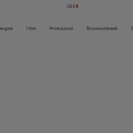
vergine
I Vini
Promozioni
Riconoscimenti
Vini Rossi
Home
Vini Rossi