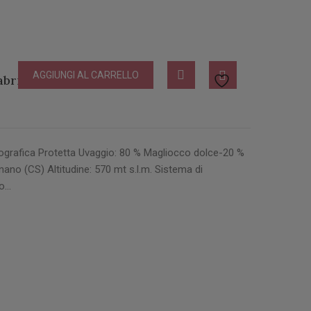
AGGIUNGI AL CARRELLO
abria
grafica Protetta Uvaggio: 80 % Magliocco dolce-20 %
ano (CS) Altitudine: 570 mt s.l.m. Sistema di
to…